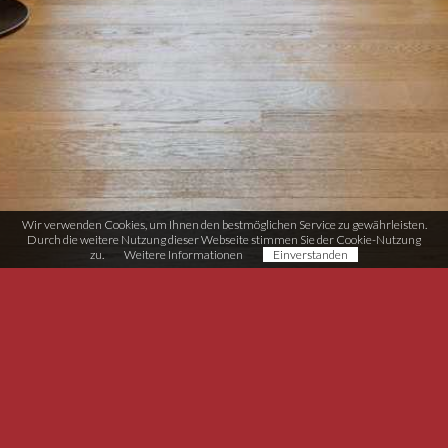
Wir verwenden Cookies, um Ihnen den bestmöglichen Service zu gewährleisten.
Durch die weitere Nutzung dieser Webseite stimmen Sie der Cookie-Nutzung
zu.
Weitere Informationen
Einverstanden
Möbel-Tischlerei Schneider
Handwerkerzone Rasen 11
I-39030 Rasen/Antholz (BZ)
T (+39) 0474 496 038
info@moebel-schneider.it
MwSt. IT02567510215