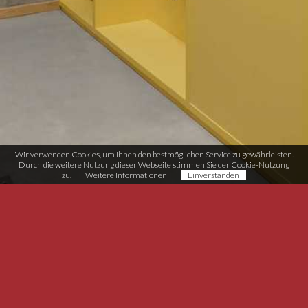
Wir verwenden Cookies, um Ihnen den bestmöglichen Service zu gewährleisten.
Durch die weitere Nutzung dieser Webseite stimmen Sie der Cookie-Nutzung
zu.
Weitere Informationen
Einverstanden
Möbel-Tischlerei Schneider
Handwerkerzone Rasen 11
I-39030 Rasen/Antholz (BZ)
T (+39) 0474 496 038
info@moebel-schneider.it
MwSt. IT02567510215