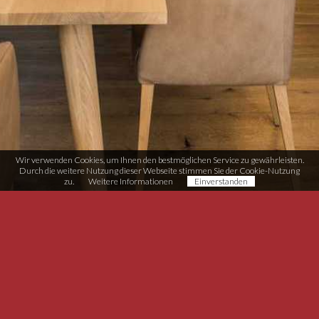
Wir verwenden Cookies, um Ihnen den bestmöglichen Service zu gewährleisten.
Durch die weitere Nutzung dieser Webseite stimmen Sie der Cookie-Nutzung
zu.
Weitere Informationen
Einverstanden
Möbel-Tischlerei Schneider
Handwerkerzone Rasen 11
I-39030 Rasen/Antholz (BZ)
T (+39) 0474 496 038
info@moebel-schneider.it
MwSt. IT02567510215