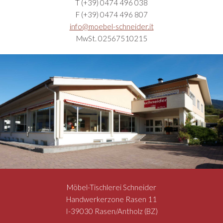
T (+39) 0474 496 038
F (+39) 0474 496 807
info@moebel-schneider.it
MwSt. 02567510215
Möbel-Tischlerei Schneider
Handwerkerzone Rasen 11
I-39030 Rasen/Antholz (BZ)