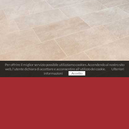
Per offrire il miglior servizio possibile utilizziamo cookies. Accendendo al nostro sito
web, l'utente dichiara di accettare e acconsentire all'utilizzo dei cookie.
Ulteriori
informazioni
Accetto
Möbel-Tischlerei Schneider
Zona Artigianale Rasun 11
I-39030 Rasun/Anterselva (BZ)
T (+39) 0474 496 038
info@moebel-schneider.it
MwSt. IT02567510215