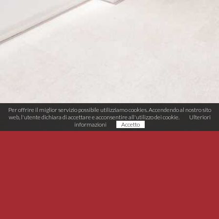
Per offrire il miglior servizio possibile utilizziamo cookies. Accendendo al nostro sito
web, l'utente dichiara di accettare e acconsentire all'utilizzo dei cookie.
Ulteriori
informazioni
Accetto
Möbel-Tischlerei Schneider
Zona Artigianale Rasun 11
I-39030 Rasun/Anterselva (BZ)
T (+39) 0474 496 038
info@moebel-schneider.it
MwSt. IT02567510215