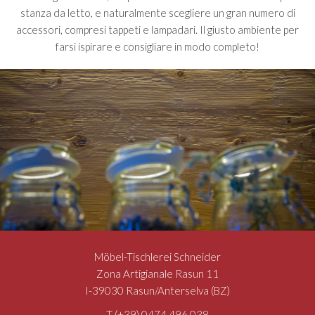
stanza da letto, e naturalmente scegliere un gran numero di
accessori, compresi tappeti e lampadari. Il giusto ambiente per
farsi ispirare e consigliare in modo completo!
Möbel-Tischlerei Schneider
Zona Artigianale Rasun 11
I-39030 Rasun/Anterselva (BZ)
T (+39) 0474 496 038