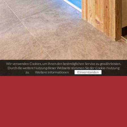
Wir verwenden Cookies, um Ihnen den bestmöglichen Service zu gewährleisten.
Durch die weitere Nutzung dieser Webseite stimmen Sie der Cookie-Nutzung
zu.
Weitere Informationen
Einverstanden
Möbel-Tischlerei Schneider
Handwerkerzone Rasen 11
I-39030 Rasen/Antholz (BZ)
T (+39) 0474 496 038
info@moebel-schneider.it
MwSt. IT02567510215