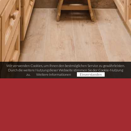
Wir verwenden Cookies, um Ihnen den bestmöglichen Service zu gewährleisten.
Durch die weitere Nutzung dieser Webseite stimmen Sie der Cookie-Nutzung
zu.
Weitere Informationen
Einverstanden
Möbel-Tischlerei Schneider
Handwerkerzone Rasen 11
I-39030 Rasen/Antholz (BZ)
T (+39) 0474 496 038
info@moebel-schneider.it
MwSt. IT02567510215